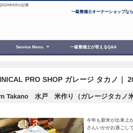
|2024年9月の記事
一級整備士オーナーショップな
Service Menu
一級整備士が答えるQ&A
自動車・オートバイ整備・修理
新車・中古車販売
点検・車検
板金塗装
ボディコーティング
エアブラシ教室
HNICAL PRO SHOP ガレージ タカノ｜ 
rm Takano 水戸 米作り（ガレージタカノ
今年も新米が出来上が
さんいかがお過ごしでし