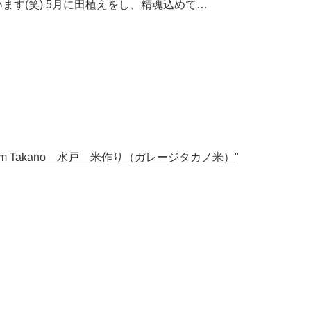
ます(笑) 5月に田植えをし、精魂込めて…
rm Takano 水戸 米作り（ガレージタカノ米）"