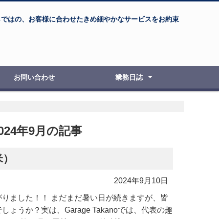
らではの、お客様に合わせたきめ細やかなサービスをお約束
お問い合わせ
業務日誌
自動車整備・修理
オートバイ整備・修理
新車・中古車販売
車検・点検検査
板金塗装
ボディコーティング
エアブラシ教室
その他の事例
2024年9月の記事
米）
2024年9月10日
りました！！ まだまだ暑い日が続きますが、皆
ょうか？実は、Garage Takanoでは、代表の趣