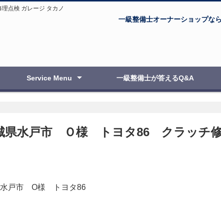
理点検 ガレージ タカノ
一級整備士オーナーショップな
Service Menu
一級整備士が答えるQ&A
自動車・オートバイ整備・修理
新車・中古車販売
点検・車検
板金塗装
ボディコーティング
エアブラシ教室
城県水戸市 Ｏ様 トヨタ86 クラッチ
水戸市 O様 トヨタ86