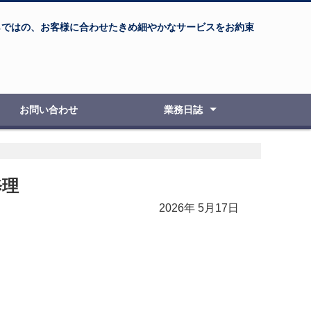
らではの、お客様に合わせたきめ細やかなサービスをお約束
お問い合わせ
業務日誌
自動車整備・修理
オートバイ整備・修理
新車・中古車販売
車検・点検検査
板金塗装
ボディコーティング
エアブラシ教室
その他の事例
修理
2026年 5月17日