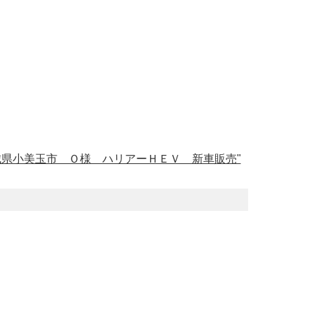
城県小美玉市 Ｏ様 ハリアーＨＥＶ 新車販売"