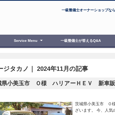
一級整備士オーナーショップな
Service Menu
一級整備士が答えるQ&A
自動車・オートバイ整備・修理
新車・中古車販売
点検・車検
板金塗装
ボディコーティング
エアブラシ教室
ジタカノ｜ 2024年11月の記事
城県小美玉市 Ｏ様 ハリアーＨＥＶ 新車販
茨城県小美玉市 Ｏ様
ざいます。 今、人気