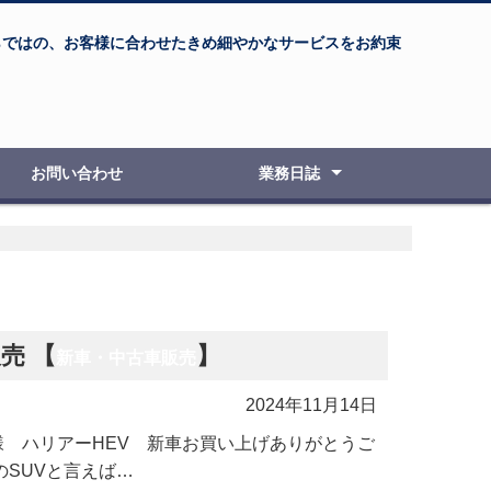
らではの、お客様に合わせたきめ細やかなサービスをお約束
お問い合わせ
業務日誌
自動車整備・修理
オートバイ整備・修理
新車・中古車販売
車検・点検検査
板金塗装
ボディコーティング
エアブラシ教室
その他の事例
売 【
】
新車・中古車販売
2024年11月14日
 ハリアーHEV 新車お買い上げありがとうご
のSUVと言えば…