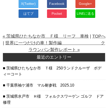
X(Twitter)
Facebook
Google+
はてブ
Pocket
LINEに送る
« 茨城県ひたちなか市 Ｆ様 リーフ 車検
|
TOPへ
|
世界に一つだけの車！製作編 ク
ラウンバン製作レポート »
最近のエントリー
茨城県ひたちなか市 Ｔ様 250ランドクルーザ ボデ
ィーコート
千葉県袖ケ浦市 マル耐参戦 2025.10
茨城県水戸市 Ｈ様 フォルクスワーゲン ゴルフ ドア
修理