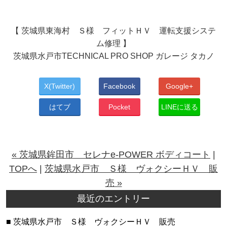
【 茨城県東海村 Ｓ様 フィットＨＶ 運転支援システ
ム修理 】
茨城県水戸市TECHNICAL PRO SHOP ガレージ タカノ
X(Twitter)
Facebook
Google+
はてブ
Pocket
LINEに送る
« 茨城県鉾田市 セレナe-POWER ボディコート
|
TOPへ
|
茨城県水戸市 Ｓ様 ヴォクシーＨＶ 販
売 »
最近のエントリー
茨城県水戸市 Ｓ様 ヴォクシーＨＶ 販売